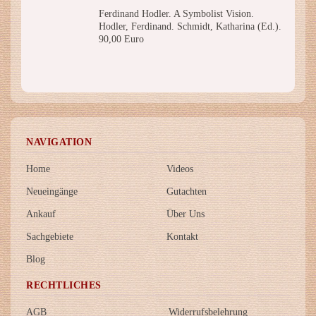
Ferdinand Hodler. A Symbolist Vision.
Hodler, Ferdinand. Schmidt, Katharina (Ed.).
90,00 Euro
NAVIGATION
Home
Videos
Neueingänge
Gutachten
Ankauf
Über Uns
Sachgebiete
Kontakt
Blog
RECHTLICHES
AGB
Widerrufsbelehrung