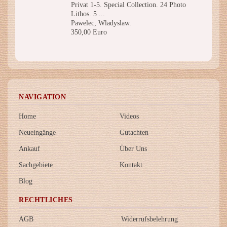
Privat 1-5. Special Collection. 24 Photo
Lithos. 5 ...
Pawelec, Wladyslaw.
350,00 Euro
NAVIGATION
Home
Videos
Neueingänge
Gutachten
Ankauf
Über Uns
Sachgebiete
Kontakt
Blog
RECHTLICHES
AGB
Widerrufsbelehrung