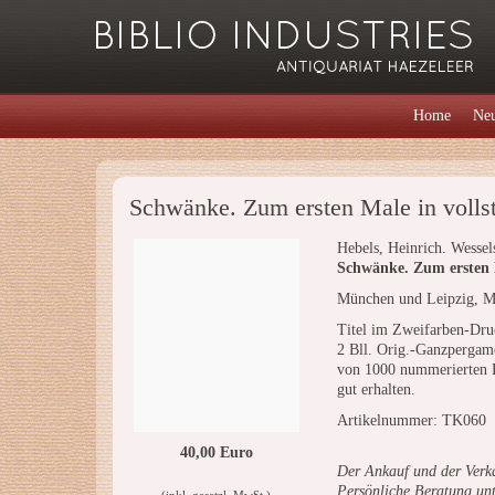
Home
Neu
Schwänke. Zum ersten Male in volls
Hebels, Heinrich. Wessels
Schwänke. Zum ersten M
München und Leipzig, Mü
Titel im Zweifarben-Druck
2 Bll. Orig.-Ganzpergam
von 1000 nummerierten Ex
gut erhalten.
Artikelnummer: TK060
40,00 Euro
Der Ankauf und der Verka
Persönliche Beratung un