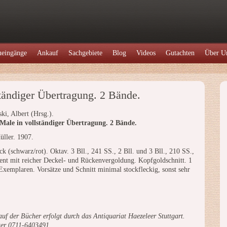
eingänge
Ankauf
Sachgebiete
Blog
Videos
Gutachten
Über U
tändiger Übertragung. 2 Bände.
ki, Albert (Hrsg.).
ale in vollständiger Übertragung. 2 Bände.
ller. 1907.
 (schwarz/rot). Oktav. 3 Bll., 241 SS., 2 Bll. und 3 Bll., 210 SS.,
ent mit reicher Deckel- und Rückenvergoldung. Kopfgoldschnitt. 1
emplaren. Vorsätze und Schnitt minimal stockfleckig, sonst sehr
uf der Bücher erfolgt durch das Antiquariat Haezeleer Stuttgart.
ter 0711-6403491