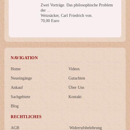
Zwei Vorträge. Das philosophische Problem
der ...
Weizsäcker, Carl Friedrich von.
70,00 Euro
NAVIGATION
Home
Videos
Neueingänge
Gutachten
Ankauf
Über Uns
Sachgebiete
Kontakt
Blog
RECHTLICHES
AGB
Widerrufsbelehrung