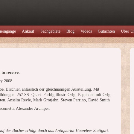
eingänge
Ankauf
Sachgebiete
Blog
Videos
Gutachten
Über U
to receive.
ry 2008.
be. Erschien anlässlich der gleichnamigen Ausstellung. Mit
ildungen. 257 SS. Quart. Farbig illustr. Orig.-Pappband mit Orig.-
lten. Anselm Reyle, Mark Grotjahn, Steven Parrino, David Smith
cometti, Alexander Archipen
uf der Bücher erfolgt durch das Antiquariat Haezeleer Stuttgart.