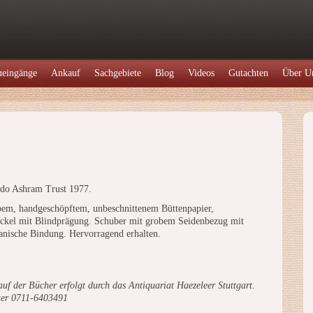
eingänge
Ankauf
Sachgebiete
Blog
Videos
Gutachten
Über U
ndo Ashram Trust 1977.
em, handgeschöpftem, unbeschnittenem Büttenpapier,
ckel mit Blindprägung. Schuber mit grobem Seidenbezug mit
anische Bindung. Hervorragend erhalten.
uf der Bücher erfolgt durch das Antiquariat Haezeleer Stuttgart.
ter 0711-6403491