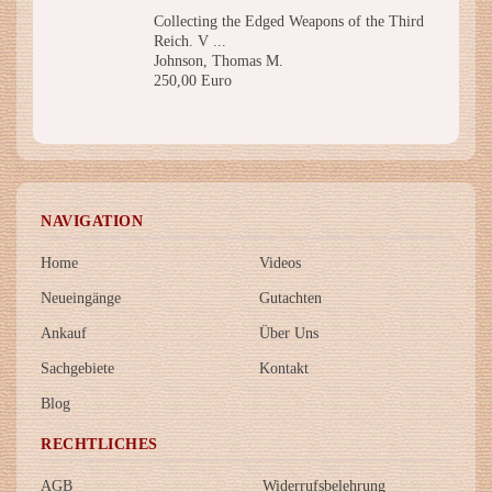
Collecting the Edged Weapons of the Third
Reich. V ...
Johnson, Thomas M.
250,00 Euro
NAVIGATION
Home
Videos
Neueingänge
Gutachten
Ankauf
Über Uns
Sachgebiete
Kontakt
Blog
RECHTLICHES
AGB
Widerrufsbelehrung