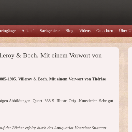
eingänge
Ankauf
Sachgebiete
Blog
Videos
Gutachten
Über U
illeroy & Boch. Mit einem Vorwort von
1885-1905. Villeroy & Boch. Mit einem Vorwort von Thérèse
rbigen Abbildungen. Quart. 368 S. Illustr. Orig.-Kunstleder. Sehr gut
uf der Bücher erfolgt durch das Antiquariat Haezeleer Stuttgart.