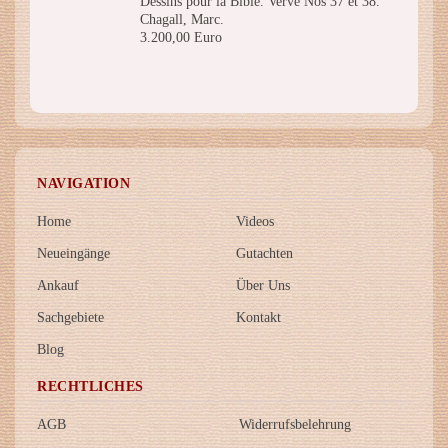
Dessins pour la Bible. Verve Nos 37 et 38.
Chagall, Marc.
3.200,00 Euro
NAVIGATION
Home
Videos
Neueingänge
Gutachten
Ankauf
Über Uns
Sachgebiete
Kontakt
Blog
RECHTLICHES
AGB
Widerrufsbelehrung