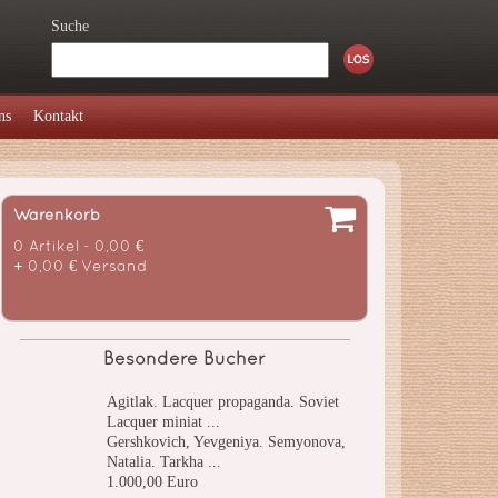
Suche
ns
Kontakt
Warenkorb
0 Artikel - 0,00 €
+ 0,00 € Versand
Besondere Bücher
Agitlak. Lacquer propaganda. Soviet
Lacquer miniat ...
Gershkovich, Yevgeniya. Semyonova,
Natalia. Tarkha ...
1.000,00 Euro