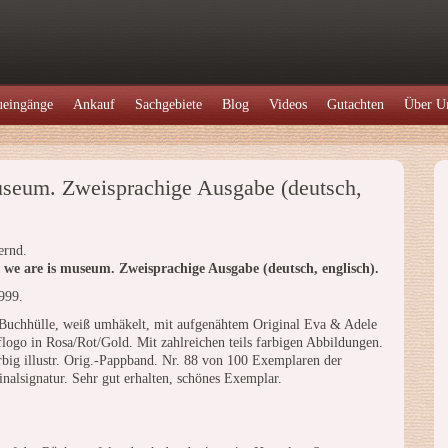
eingänge
Ankauf
Sachgebiete
Blog
Videos
Gutachten
Über U
useum. Zweisprachige Ausgabe (deutsch,
ernd.
we are is museum. Zweisprachige Ausgabe (deutsch, englisch).
999.
 Buchhülle, weiß umhäkelt, mit aufgenähtem Original Eva & Adele
logo in Rosa/Rot/Gold. Mit zahlreichen teils farbigen Abbildungen.
rbig illustr. Orig.-Pappband. Nr. 88 von 100 Exemplaren der
nalsignatur. Sehr gut erhalten, schönes Exemplar.